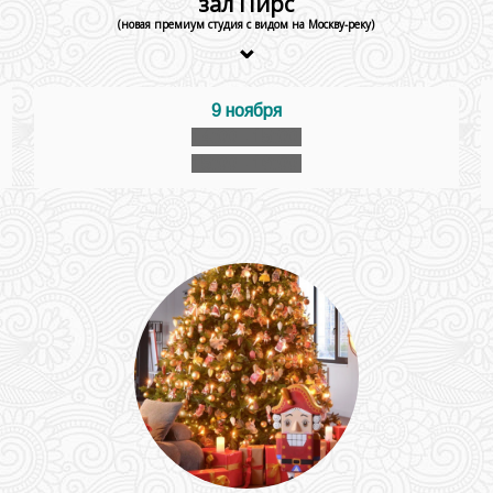
зал Пирс
(новая премиум студия с видом на Москву-реку)
⌄
9 ноября
14:00 - 15:00
15:00 - 16:00